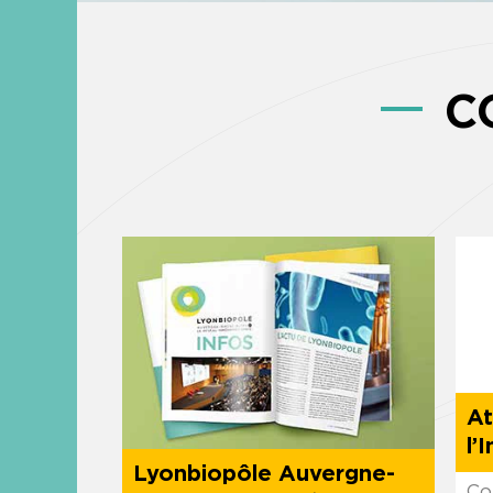
C
At
l’
Lyonbiopôle Auvergne-
Co