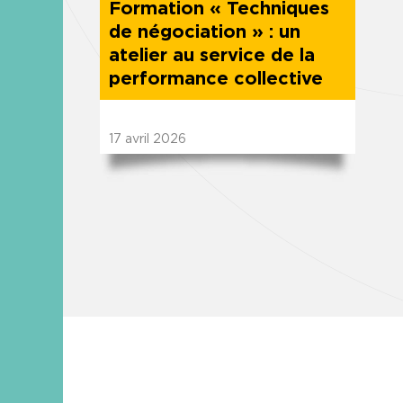
Formation « Techniques
de négociation » : un
atelier au service de la
performance collective
17
avril
2026