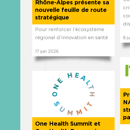
Rhône-Alpes présente sa
cri
nouvelle feuille de route
co
stratégique
di
Pour renforcer l’écosystème
régional d’innovation en santé
8
ju
17
juin
2026
Pr
NA
st
pa
One Health Summit et