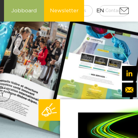
Jobboard
Newsletter
EN
e
Kit media
Publications
Contact
CT