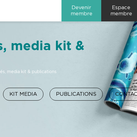
Devenir
Espace
Communiqués de press
membre
membre
 media kit &
, media kit & publications
KIT MEDIA
PUBLICATIONS
CONTA