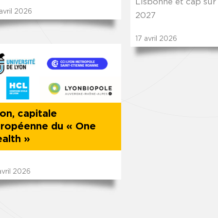
Lisbonne et cap sur
avril
2026
2027
17
avril
2026
on, capitale
ropéenne du « One
alth »
vril
2026