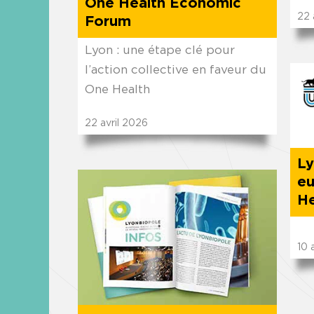
One Health Economic
22
Forum
Lyon : une étape clé pour
l’action collective en faveur du
One Health
22
avril
2026
Ly
eu
He
10
a