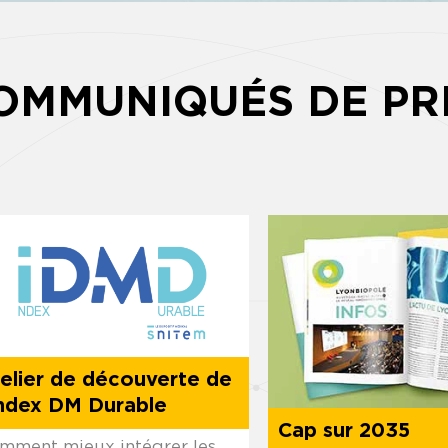
OMMUNIQUÉS DE PR
elier de découverte de
Index DM Durable
Cap sur 2035
mment mieux intégrer les