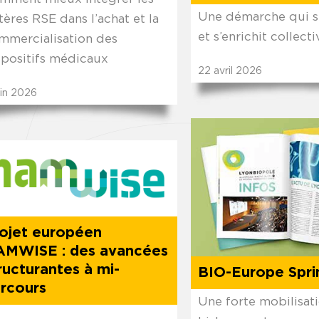
Une démarche qui s
tères RSE dans l’achat et la
et s’enrichit collec
mmercialisation des
spositifs médicaux
22
avril
2026
in
2026
ojet européen
MWISE : des avancées
ructurantes à mi-
BIO-Europe Spri
rcours
Une forte mobilisati