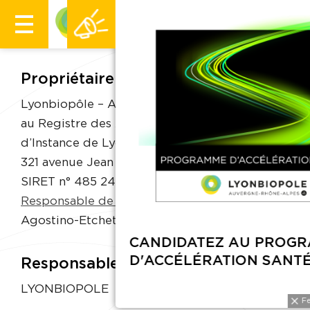
Propriétaire du site
Lyonbiopôle – Association Loi de 1901 inscrite
au Registre des Associations du Tribunal
d’Instance de Lyon, dont le siège social est
321 avenue Jean Jaurès, 69007 Lyon, France.
SIRET n° 485 243 174 00029.
Responsable de la publication :
Florence
Agostino-Etchetto, Directeur Général
Responsable de la publication
LYONBIOPOLE