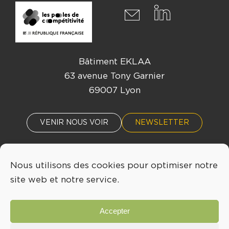
Bâtiment EKLAA
63 avenue Tony Garnier
69007 Lyon
VENIR NOUS VOIR
NEWSLETTER
Nous utilisons des cookies pour optimiser notre
ACTUALITÉS
ÉVÈNEMENTS
site web et notre service.
04 72 76 53 30
Accepter
INFO@LYONBIOPOLE.COM