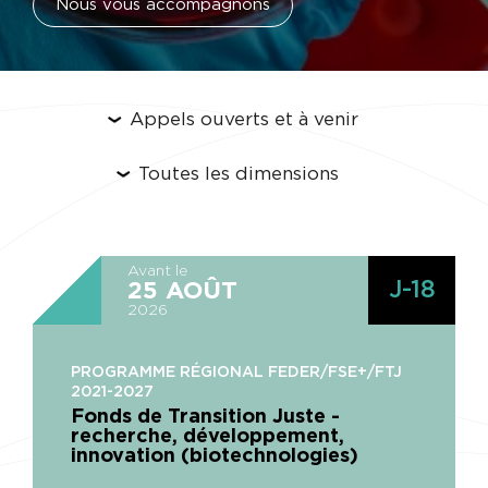
Nous vous accompagnons
Avant le
J-18
25
AOÛT
2026
PROGRAMME RÉGIONAL FEDER/FSE+/FTJ
2021-2027
Fonds de Transition Juste -
recherche, développement,
innovation (biotechnologies)