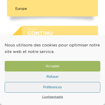
Europe
Appel
CONTINU
Nous utilisons des cookies pour optimiser notre
HORIZON EUROPE - EIC
site web et notre service.
EIC Accélérateur 2026
Accepter
Développer et déployer des innovations
de nature radicale et en rupture avec
Refuser
l’existant sur le marché (TRL6-9)
Préférences
Europe
Confidentialité