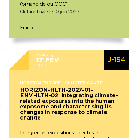
(organoïde ou OOC).
Clôture finale le
10
juin
2027
France
Avant le
J-194
17
FÉV.
2027
HORIZON EUROPE - CLUSTER SANTE
HORIZON-HLTH-2027-01-
ENVHLTH-02: Integrating climate-
related exposures into the human
exposome and characterising its
changes in response to climate
change
Intégrer les expositions directes et