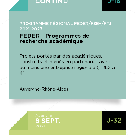
J-18
CONTINU
PROGRAMME RÉGIONAL FEDER/FSE+/FTJ
2021-2027
FEDER - Programmes de
recherche académique
Projets portés par des académiques,
construits et menés en partenariat avec
au moins une entreprise régionale (TRL2 à
4).
Auvergne-Rhône-Alpes
Avant le
J-32
8
SEPT.
2026