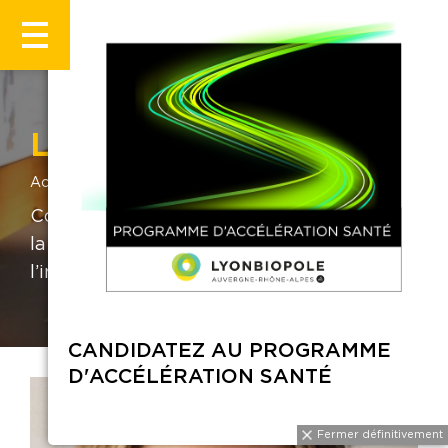
Laure Huot
Accueil
Laure Huot
Coordonnateur de la Cellule Innovation de
la Direction de la recherche clinique et de
l’innovation - HCL
CANDIDATEZ AU PROGRAMME
D'ACCÉLÉRATION SANTÉ
Fermer définitivement