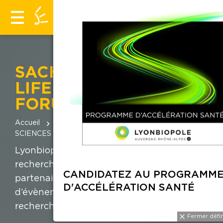
SACHS EUROPEAN
LIFE SCIENCES CEO
FORUM 2026
Accueil
Évènements
SACHS EUROPEAN LIFE
SCIENCES CEO FORUM 2026
Lyonbiopôle soutient les PME en
recherche d’investisseurs ou de
CANDIDATE
partenaires et propose une sélection
D'ACCÉLÉR
d’évènements pour accélérer leur
recherche.