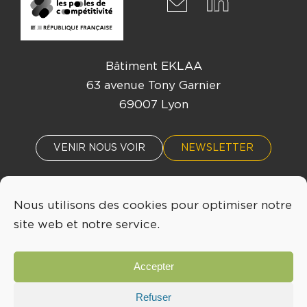
Bâtiment EKLAA
63 avenue Tony Garnier
69007 Lyon
VENIR NOUS VOIR
NEWSLETTER
Nous utilisons des cookies pour optimiser notre
ACTUALITÉS
ÉVÈNEMENTS
site web et notre service.
04 72 76 53 30
Accepter
INFO@LYONBIOPOLE.COM
Refuser