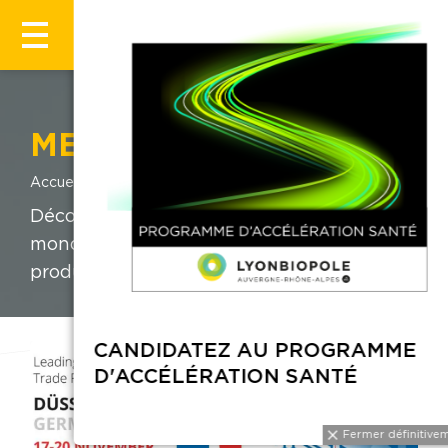
MEDICA 2025
Accueil
Évènements
MEDICA 2025
Découvrez toutes les facettes du marché
mondial de la technologie médicale et des
produits médicaux.
CANDIDATEZ A
D'ACCÉLÉRATIO