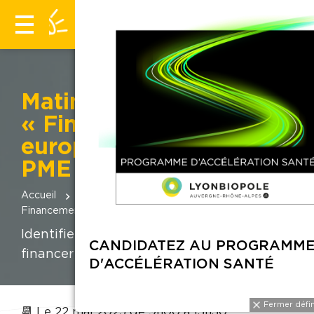
Matinées d'information
« Financements
européens pour les
PME » 2025
Accueil
Évènements
Matinées d'information «
Financements européens pour les PME » 2025
Identifiez le bon dispositif européen pour
CANDIDA
financer votre projet d’innovation.
D'ACCÉL
📆 Le 22 mai 2025 de 9h00 à 13h30