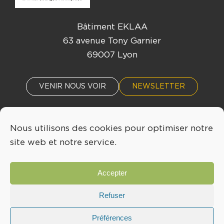
Bâtiment EKLAA
63 avenue Tony Garnier
69007 Lyon
VENIR NOUS VOIR
NEWSLETTER
Nous utilisons des cookies pour optimiser notre
ACTUALITÉS
ÉVÈNEMENTS
site web et notre service.
04 72 76 53 30
Accepter
INFO@LYONBIOPOLE.COM
Refuser
Préférences