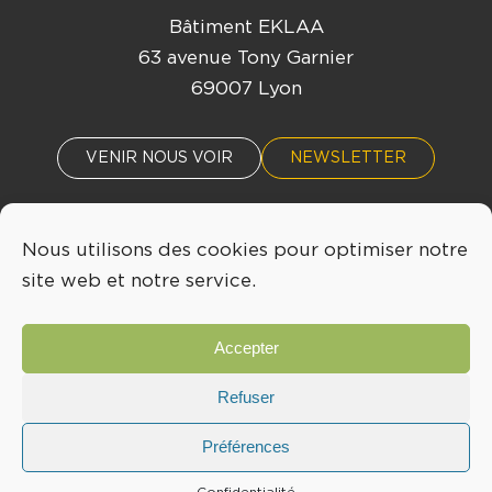
Bâtiment EKLAA
63 avenue Tony Garnier
69007 Lyon
VENIR NOUS VOIR
NEWSLETTER
Nous utilisons des cookies pour optimiser notre
ACTUALITÉS
ÉVÈNEMENTS
site web et notre service.
04 72 76 53 30
Accepter
INFO@LYONBIOPOLE.COM
Refuser
Préférences
Mentions légales
Confidentialité