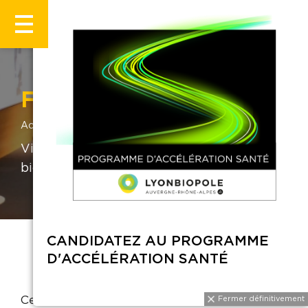
François Lacoste
Accueil
François Lacoste
Vice Président Exécutif, R&D de
bioMérieux
CANDIDATEZ AU PROGRAMME
D'ACCÉLÉRATION SANTÉ
Cette page est vide.
Fermer définitivement