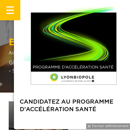
Elisabeth Sauzeat
Accueil
Elisabeth Sauzeat
Global R&D Business Transformation Head
- Sanofi
CANDIDATEZ AU PROGRAMME
D'ACCÉLÉRATION SANTÉ
Fermer définitivemen