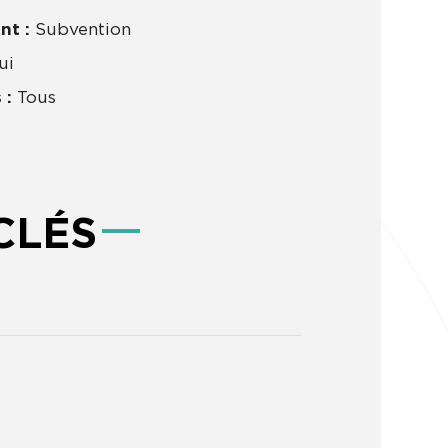
nt :
Subvention
ui
 :
Tous
CLÉS