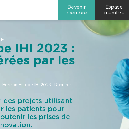
Devenir
Espace
membre
membre
VE
e IHI 2023 :
rées par les
Horizon Europe IHI 2023 : Données
 des projets utilisant
r les patients pour
soutenir les prises de
nnovation.