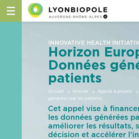
INNOVATIVE HEALTH INITIATI
Horizon Europ
Données géné
patients
Accueil
Innover
Appels à projets
générées par les patients
Cet appel vise à financer
les données générées pa
améliorer les résultats, 
décision et accélérer l’i