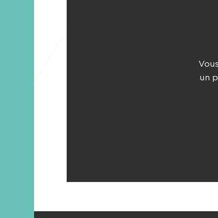
Vous
un p