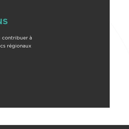
NS
 contribuer à
ics régionaux