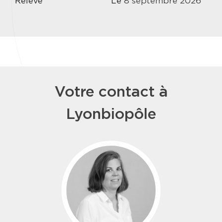
Relève
Le
8
septembre
2026
Votre contact à
Lyonbiopôle