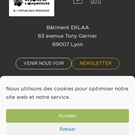
Bâtiment EKLAA
63 avenue Tony Garnier
69007 Lyon
VENIR NOUS VOIR
NEWSLETTER
Nous utilisons des cookies pour optimiser notre
ACTUALITÉS
ÉVÈNEMENTS
site web et notre service.
04 72 76 53 30
Accepter
INFO@LYONBIOPOLE.COM
Refuser