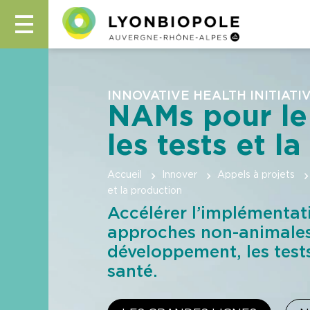
INNOVATIVE HEALTH INITIATI
NAMs pour le
les tests et l
Accueil
Innover
Appels à projets
et la production
Accélérer l’implémentat
approches non-animales
développement, les tests
santé.