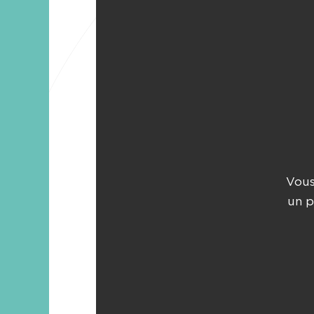
Vous
un p