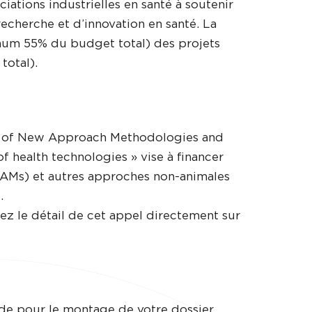
ciations industrielles en santé à soutenir
cherche et d’innovation en santé. La
um 55% du budget total) des projets
total).
on of New Approach Methodologies and
 health technologies » vise à financer
AMs) et autres approches non-animales
.
rez le détail de cet appel directement sur
de pour le montage de votre dossier,