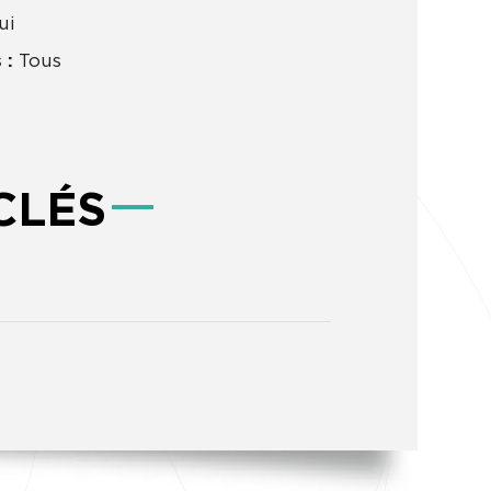
ui
 :
Tous
CLÉS