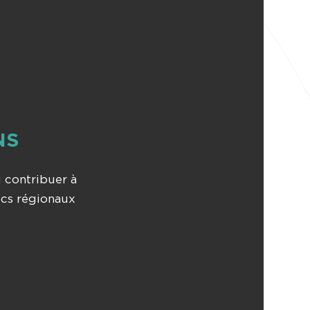
NS
 contribuer à
ics régionaux