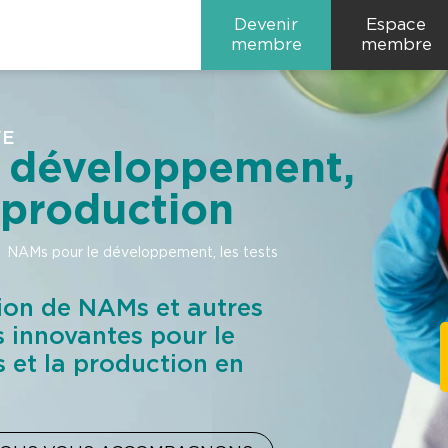
Devenir
Espace
membre
membre
VE
 développement,
a production
NAMs pour le développement, les tests
ion de NAMs et autres
 innovantes pour le
 et la production en