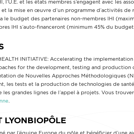
I, l’U.E. et les états membres s’engagent avec les asso
t la mise en œuvre d’un programme d’activités de re
a le budget des partenaires non-membres IHI (maxim
bres IHI s’auto-financeront (minimum 45% du budget 
S
 HEALTH INITIATIVE: Accelerating the implementati
oaches for the development, testing and production of
entation de Nouvelles Approches Méthodologiques (N
, les tests et la production de technologies de santé
e les grandes lignes de l’appel à projets. Vous trouve
enne
.
 LYONBIOPÔLE
é par l’équipe Europe du pôle et bénéficier d’une ai