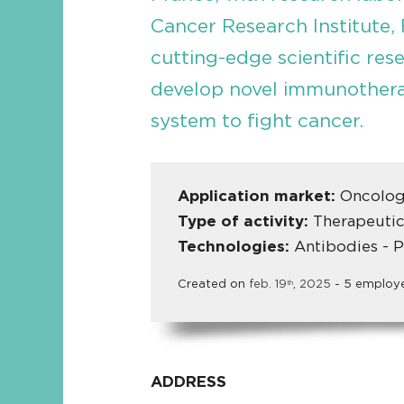
Cancer Research Institute,
cutting-edge scientific re
develop novel immunothera
system to fight cancer.
Application market:
Oncolo
Type of activity:
Therapeutic
Technologies:
Antibodies - P
Created on
feb.
19
,
2025
- 5 employ
th
ADDRESS