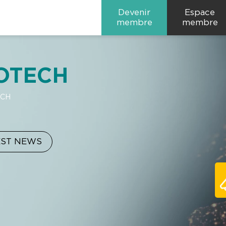
Devenir
Espace
membre
membre
OTECH
ECH
EST NEWS