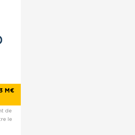
 3 M€
nt de
re le