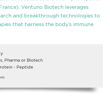
 France), Ventuno Biotech leverages
search and breakthrough technologies to
pies that harness the body’s immune
gy
s, Pharma or Biotech
rotein - Peptide
ees