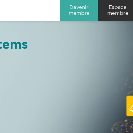
Devenir
Espace
membre
membre
stems
s