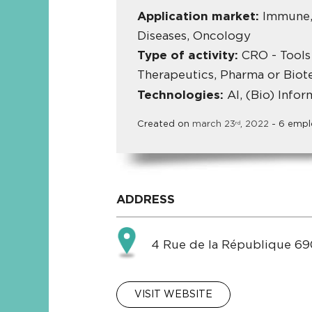
Application market:
Immune, 
Diseases, Oncology
Type of activity:
CRO - Tools
Therapeutics, Pharma or Biot
Technologies:
AI, (Bio) Info
Created on
march
23
,
2022
- 6 empl
rd
ADDRESS
4 Rue de la République 69
VISIT WEBSITE