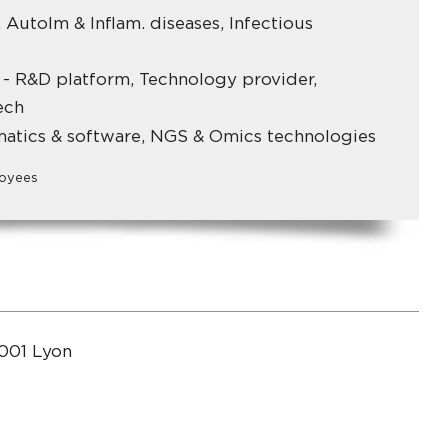
AutoIm & Inflam. diseases, Infectious
 - R&D platform, Technology provider,
ech
rmatics & software, NGS & Omics technologies
oyees
001 Lyon