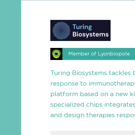
Member of Lyonbiopole
Turing Biosystems tackles th
response to immunotherapy
platform based on a new kin
specialized chips integrates
and design therapies respon