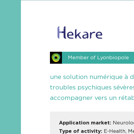
Member of Lyonbiopole
une solution numérique à de
troubles psychiques sévères,
accompagner vers un rétab
Application market:
Neurolog
Type of activity:
E-Health, M