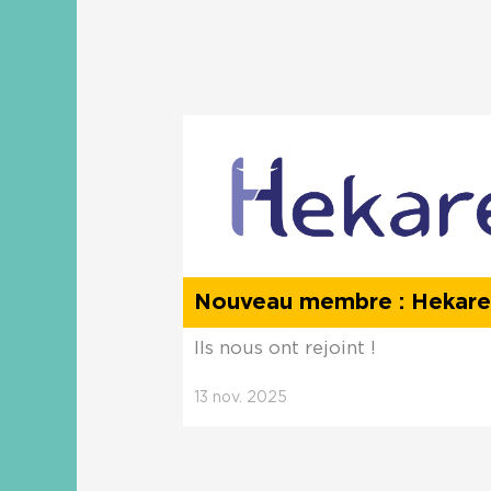
Nouveau membre : Hekare
Ils nous ont rejoint !
13
nov.
2025