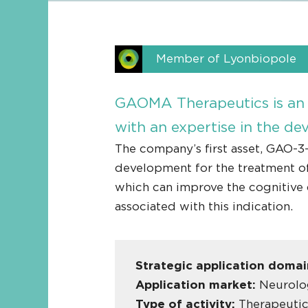
Member of Lyonbiopole
GAOMA Therapeutics is an e
with an expertise in the dev
The company’s first asset, GAO-3-0
development for the treatment of
which can improve the cognitive 
associated with this indication.
Strategic application doma
Application market:
Neurolog
Type of activity:
Therapeutic