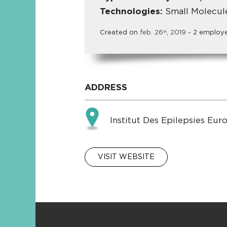
Technologies:
Small Molecul
Created on
feb.
26
,
2019
- 2 employ
th
ADDRESS
Institut Des Epilepsies Eu
VISIT WEBSITE