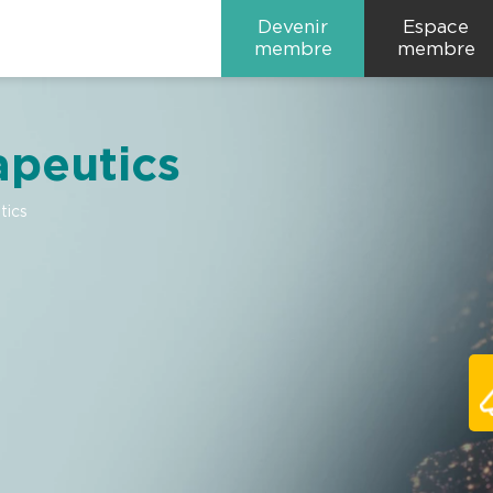
Devenir
Espace
membre
membre
peutics
ics