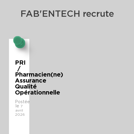
FAB'ENTECH recrute
PRI
/
Pharmacien(ne)
Assurance
Qualité
Opérationnelle
Postée
le
7
avril
2026