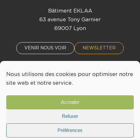
Bâtiment EKLAA
63 avenue Tony Garnier
69007 Lyon
VENIR NOUS VOIR
NEWSLETTER
Nous utilisons des cookies pour optimiser notre
ACTUALITÉS
ÉVÈNEMENTS
site web et notre service.
04 72 76 53 30
Accepter
INFO@LYONBIOPOLE.COM
Refuser
Préférences
Mentions légales
Confidentialité