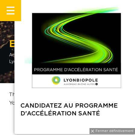
ENS de Lyon
Accueil
Annuaire
Ecole Normale Supérieure de
Lyon
That profile is no public.
You can't view it.
CANDIDATEZ AU PROGRAMME
D'ACCÉLÉRATION SANTÉ
Fermer définitivement