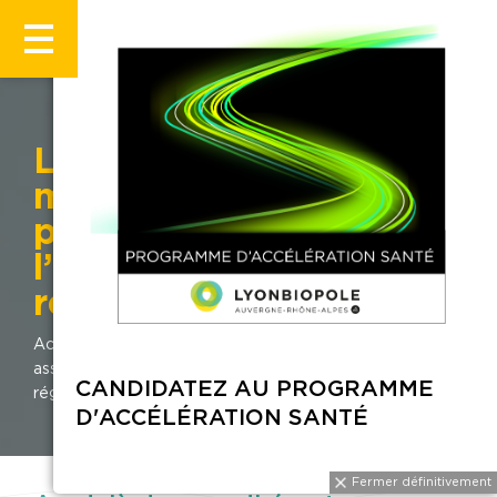
L’expertise des
membres associés du
pôle au service de
l’écosystème santé
régional
Accueil
Actualités
L’expertise des membres
associés du pôle au service de l’écosystème santé
CANDIDATEZ AU PROGRAMME
régional
D'ACCÉLÉRATION SANTÉ
Fermer définitivement