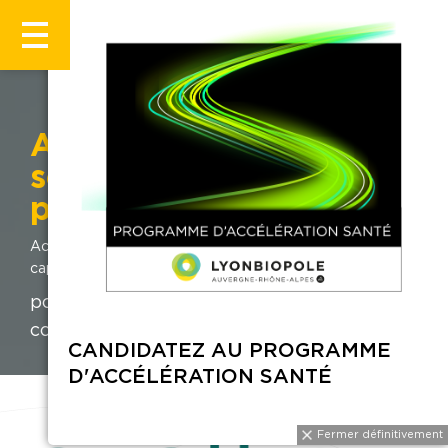
Axoltis Pharma ouvre
son capital au grand
public
Accueil
Actualités
Axoltis Pharma ouvre son
capital au grand public
pour accélérer un traitement de rupture
contre la SLA.
CANDIDATEZ AU PROGRAMME
D'ACCÉLÉRATION SANTÉ
Fermer définiti