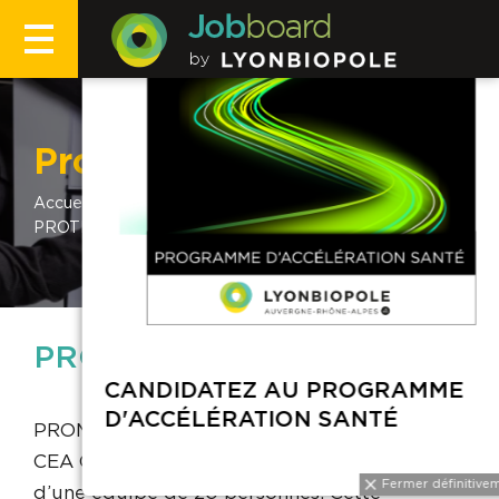
Profils recruteurs
Accueil
Profils recruteurs
PROMISE
PROTEOMICS
PROMISE PROTEOMICS
CANDIDATEZ AU PRO
D'ACCÉLÉRATION SAN
PROMISE PROTEOMICS est une spin-off du
CEA Grenoble créée en 2010, composée
d’une équipe de 20 personnes. Cette